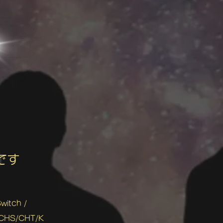
です
itch /
/CHS/CHT/K