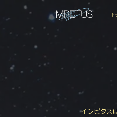
ト
インピタス