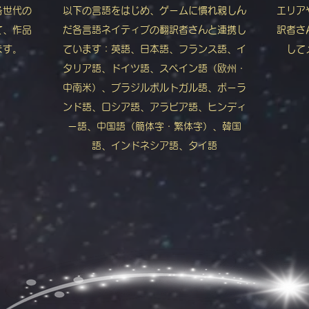
各世代の
以下の言語をはじめ、ゲームに慣れ親しん
エリア
て、作品
だ各言語ネイティブの翻訳者さんと連携し
訳者さ
ます。
ています：英語、日本語、フランス語、イ
して
タリア語、ドイツ語、スペイン語（欧州・
中南米）、ブラジルポルトガル語、ポーラ
ンド語、ロシア語、アラビア語、ヒンディ
ー語、中国語（簡体字・繁体字）、韓国
語、インドネシア語、タイ語