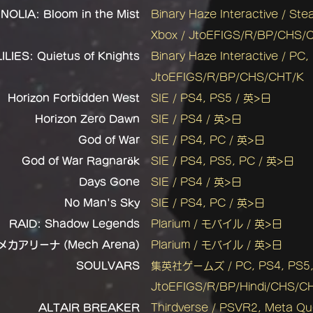
LIA: Bloom in the Mist
Binary Haze Interactive / Ste
Xbox / JtoEFIGS/R/BP/CHS/
LIES: Quietus of Knights
Binary Haze Interactive / PC,
JtoEFIGS/R/BP/CHS/CHT/K
Horizon Forbidden West
SIE / PS4, PS5 / 英>日
Horizon Zero Dawn
SIE / PS4 / 英>日
God of War
SIE / PS4, PC / 英>日
God of War Ragnarök
SIE / PS4, PS5, PC / 英>日
Days Gone
SIE / PS4 / 英>日
No Man's Sky
SIE / PS4, PC / 英>日
RAID: Shadow Legends
Plarium / モバイル / 英>日
メカアリーナ (Mech Arena)
Plarium / モバイル / 英>日
SOULVARS
集英社ゲームズ / PC, PS4, PS5, S
JtoEFIGS/R/BP/Hindi/CHS/C
ALTAIR BREAKER
Thirdverse / PSVR2, Meta Qu