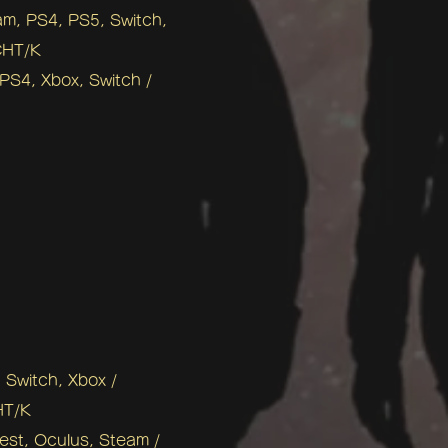
am, PS4, PS5, Switch,
CHT/K
 PS4, Xbox, Switch /
witch, Xbox /
HT/K
est, Oculus, Steam /